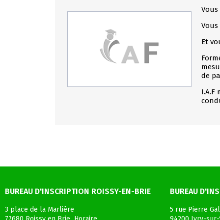
Vous 
Vous 
Et vo
Forme
mesur
de pa
I.A.F
condu
BUREAU D'INSCRIPTION ROISSY-EN-BRIE
BUREAU D'INS
3 place de la Marlière
5 rue Pierre Gal
77680 Roissy en Brie Horaire
94200 Ivry-sur